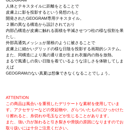
GEOGRAM
人体とテキスタイルに距離をとることで
皮膚上に影を投影するという発想のもと
開発されたGEOGRAM専用テキスタイル。
２層の異なる構造から設計されており
内部凸構造が皮膚に触れる面積を半減させつつ柱の様な役割を果
たし、
外部高通気メッシュが屋根のように被さることで
皮膚上に細かいグリッドの様な日陰を投影する画期的システム。
また、同構造により風の通り道が生まれ衣服内の熱を放熱。
まるで風通しの良い日陰を着ているような涼しさを体験してしま
えば
GEOGRAMのない真夏は想像できなくなることでしょう。
ATTENTION
この商品は風合いを重視したデリケートな素材を使用していま
す。アクセサリーなどの突起物や、ざらついたものにひっかけた
り擦れると、糸切れや毛玉などが生じることがあります。
また、強い力が加わると引き裂きや滑脱の原因になりますのでお
取り扱いには十分ご注意ください。