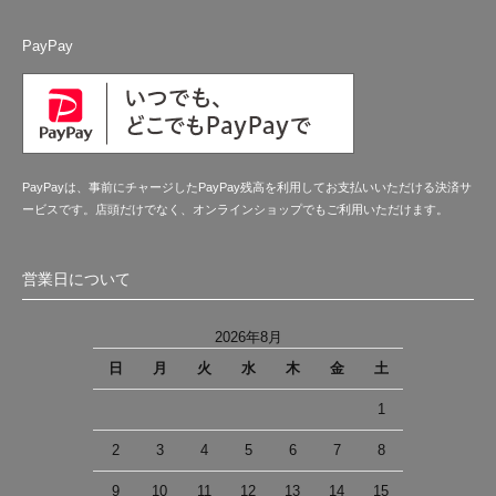
PayPay
PayPayは、事前にチャージしたPayPay残高を利用してお支払いいただける決済サ
ービスです。店頭だけでなく、オンラインショップでもご利用いただけます。
営業日について
2026年8月
日
月
火
水
木
金
土
1
2
3
4
5
6
7
8
9
10
11
12
13
14
15