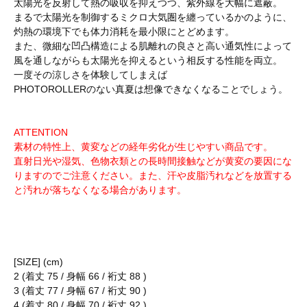
太陽光を反射して熱の吸収を抑えつつ、紫外線を大幅に遮蔽。
まるで太陽光を制御するミクロ大気圏を纏っているかのように、
灼熱の環境下でも体力消耗を最小限にとどめます。
また、微細な凹凸構造による肌離れの良さと高い通気性によって
風を通しながらも太陽光を抑えるという相反する性能を両立。
一度その涼しさを体験してしまえば
PHOTOROLLERのない真夏は想像できなくなることでしょう。
ATTENTION
素材の特性上、黄変などの経年劣化が生じやすい商品です。
直射日光や湿気、色物衣類との長時間接触などが黄変の要因にな
りますのでご注意ください。また、汗や皮脂汚れなどを放置する
と汚れが落ちなくなる場合があります。
[SIZE] (cm)
2 (着丈 75 / 身幅 66 / 裄丈 88 )
3 (着丈 77 / 身幅 67 / 裄丈 90 )
4 (着丈 80 / 身幅 70 / 裄丈 92 )