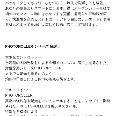
パッキングしてもシワになりづらく、旅先で洗濯しても速乾。
あなたの旅をよりスマートにします。襟はオープンカラー仕様で
細めのカフス、左胸にはポケットを完備。肩周りの可動域が広
く、快適性を高めるとともに、テアトラ独自のシルエットと表現
素材も相まって夏場には涼しく快適に過ごして頂けます。
PHOTOROLLER シリーズ 解説：
太陽光コントローラー
氷河期の太陽光反射による冷却メカニズムに着目し開発された、
対猛暑用シリーズPHOTOROLLER。
まるで太陽光を操るかのように
灼熱の日差しによる体力の消耗を防ぎます。
テキスタイル:
PHOTOROLLER
真夏の強烈な太陽光をコントロールすることをコンセプトに開発
された、PHOTOROLLER専用テキスタイル。
特殊な糸構造により、