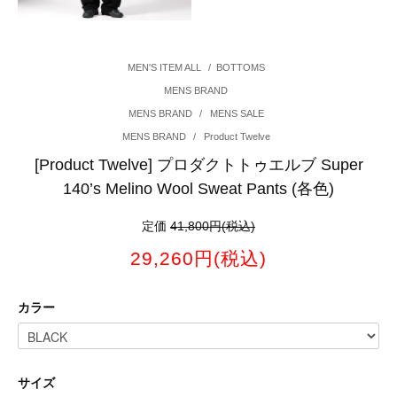
MEN'S ITEM ALL
/
BOTTOMS
MENS BRAND
MENS BRAND
/
MENS SALE
MENS BRAND
/
Product Twelve
[Product Twelve] プロダクトトゥエルブ Super
140’s Melino Wool Sweat Pants (各色)
定価
41,800円(税込)
29,260円(税込)
カラー
サイズ