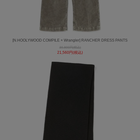
[N.HOOLYWOOD COMPILE × Wrangler] RANCHER DRESS PANTS
30,800円(税込)
21,560円(税込)