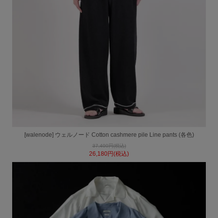
[walenode] ウェルノード Cotton cashmere pile Line pants (各色)
37,400円(税込)
26,180円(税込)