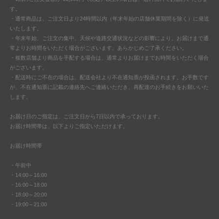
す。
・通常商品は、ご注文日より24時間以内（年末年始の店舗休業期間を除く）に発送
いたします。
・年末年始、ご注文の集中、天候や道路交通状況などの影響により、お届けまで通
常よりお時間をいただく場合がございます。あらかじめご了承ください。
・複数店舗より商品を手配する場合は、通常よりお届けまでお時間をいただく場合
がございます。
・配送時にご不在の場合は、配送会社より不在通知票が投函されます。お手数です
が、不在通知票に記載の連絡先へご連絡いただき、再配達のお手続きをお願いいた
します。
お届け日のご指定は、ご注文日から7日以内で承っております。
お届け時間帯は、以下よりご指定いただけます。
お届け時間帯
・午前中
・14:00～16:00
・16:00～18:00
・18:00～20:00
・19:00～21:00