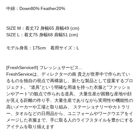
中綿：Down80% Feather20%
SIZE M：着丈72 身幅65 肩幅49 (cm)
SIZE L：着丈75 身幅68 肩幅51 (cm)
モデル身長：175cm 着用サイズ：L
[FreshService®] フレッシュサービス...
FreshServiceは、ディレクターの南 貴之が世界中で作られてい
るものを独自の視点で再構築し、新たな製品として提案するプロ
ジェクト。 “道具”という明確な用途を持った衣服と”ファッショ
ンやアート”の観点で作られる道具。 大量生産が困難な産地や顔
が見える距離の作り手、大量生産でありながら実用性や機能性の
高いメーカーや工場と取り組み、 ステーショナリーやカトラリ
ー、タオルなどの日用品から、ユニフォームやワークウエアをイ
メージした衣服まで、手に取る人のライフスタイルを豊かにする
アイテムを取り揃えます