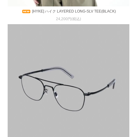
[HYKE] ハイク LAYERED LONG-SLV TEE(BLACK)
24,200円(税込)