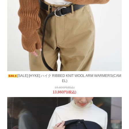
[SALE] [HYKE] ハイク RIBBED KNIT WOOL ARM WARMERS(CAM
EL)
19,800円(税込)
13,860円(税込)