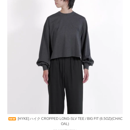
[HYKE] ハイク CROPPED LONG-SLV TEE / BIG FIT (6.5OZ)(CHAC
OAL)