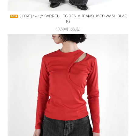
[HYKE] ハイク BARREL-LEG DENIM JEANS(USED WASH BLAC
K)
60,500円(税込)