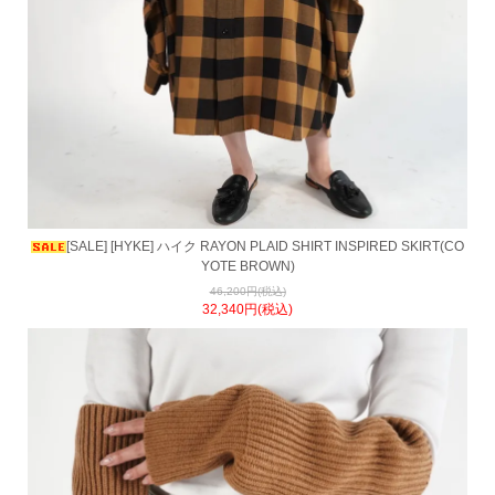
[SALE] [HYKE] ハイク RAYON PLAID SHIRT INSPIRED SKIRT(CO
YOTE BROWN)
46,200円(税込)
32,340円(税込)