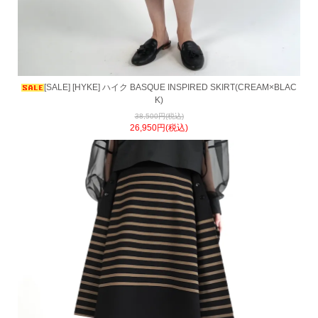
[SALE] [HYKE] ハイク BASQUE INSPIRED SKIRT(CREAM×BLAC
K)
38,500円(税込)
26,950円(税込)