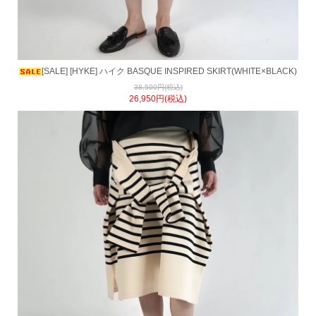
[SALE] [HYKE] ハイク BASQUE INSPIRED SKIRT(WHITE×BLACK)
38,500円(税込)
26,950円(税込)