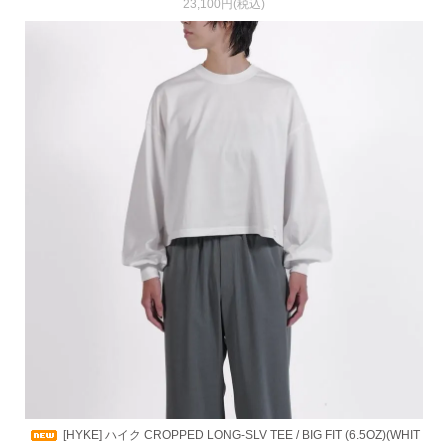
23,100円(税込)
[HYKE] ハイク CROPPED LONG-SLV TEE / BIG FIT (6.5OZ)(WHIT