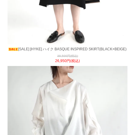
[SALE] [HYKE] ハイク BASQUE INSPIRED SKIRT(BLACK×BEIGE)
38,500円(税込)
26,950円(税込)