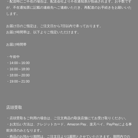
・配送時にご不在の場合は、配送会社より不在通知票が投函されます。お手数です
が、不在通知票に記載の連絡先へご連絡いただき、再配達のお手続きをお願いいた
します。
お届け日のご指定は、ご注文日から7日以内で承っております。
お届け時間帯は、以下よりご指定いただけます。
お届け時間帯
・午前中
・14:00～16:00
・16:00～18:00
・18:00～20:00
・19:00～21:00
店頭受取
・店頭受取をご利用の場合は、ご注文商品の取扱店舗にてお受け取りください。
・お支払い方法は、クレジットカード、Amazon Pay、楽天ペイ、PayPayによる事
前決済のみとなります。
・商品のお預かり期間は、ご注文日より1週間とさせていただきます。期間内での