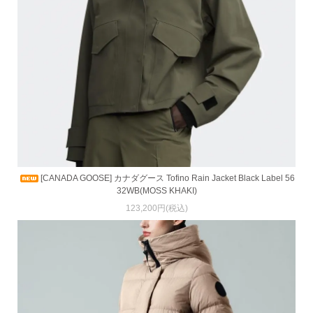
[CANADA GOOSE] カナダグース Tofino Rain Jacket Black Label 56
32WB(MOSS KHAKI)
123,200円(税込)