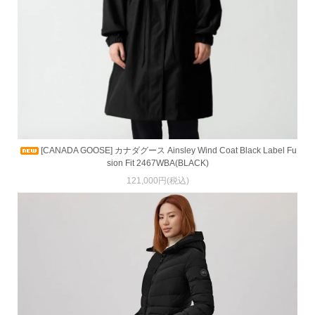
[CANADA GOOSE] カナダグース Ainsley Wind Coat Black Label Fu
sion Fit 2467WBA(BLACK)
121,000円(税込)