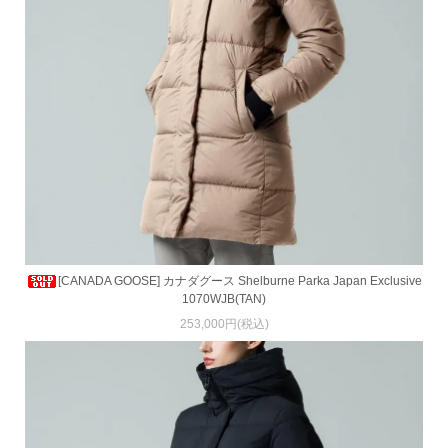
[CANADA GOOSE] カナダグース Shelburne Parka Japan Exclusive
1070WJB(TAN)
253,000円(税込)