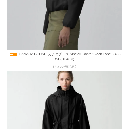
[CANADA GOOSE] カナダグース Sinclair Jacket Black Label 2433
WB(BLACK)
84,700円(税込)