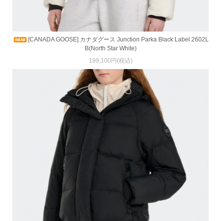
[CANADA GOOSE] カナダグース Junction Parka Black Label 2602L
B(North Star White)
199,100円(税込)