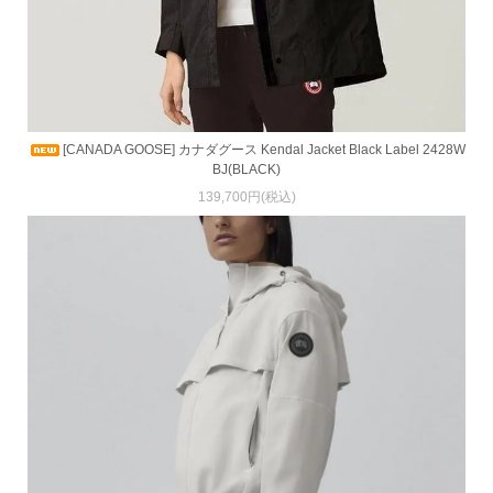
[CANADA GOOSE] カナダグース Kendal Jacket Black Label 2428W
BJ(BLACK)
139,700円(税込)