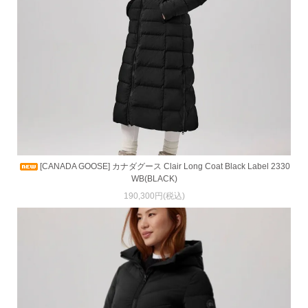
[CANADA GOOSE] カナダグース Clair Long Coat Black Label 2330
WB(BLACK)
190,300円(税込)