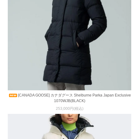
[CANADA GOOSE] カナダグース Shelburne Parka Japan Exclusive
1070WJB(BLACK)
253,000円(税込)