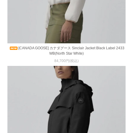
[CANADA GOOSE] カナダグース Sinclair Jacket Black Label 2433
WB(North Star White)
84,700円(税込)