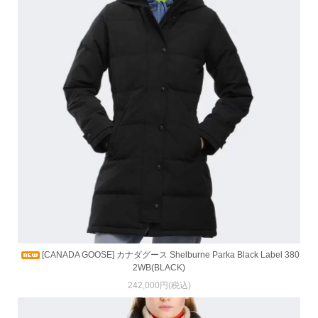
[CANADA GOOSE] カナダグース Shelburne Parka Black Label 380
2WB(BLACK)
242,000円(税込)