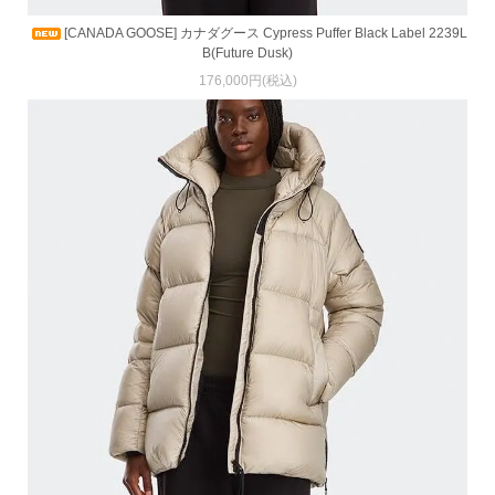
[CANADA GOOSE] カナダグース Cypress Puffer Black Label 2239L
B(Future Dusk)
176,000円(税込)