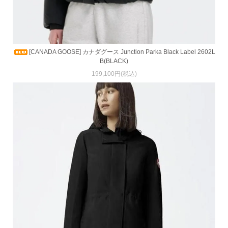
[CANADA GOOSE] カナダグース Junction Parka Black Label 2602L
B(BLACK)
199,100円(税込)