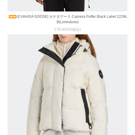
[CANADA GOOSE] カナダグース Cypress Puffer Black Label 2239L
B(Limestone)
176,000円(税込)