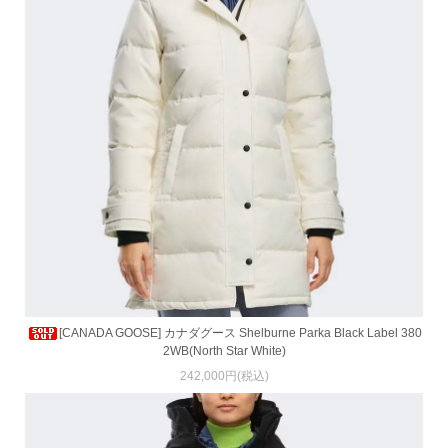
[CANADA GOOSE] カナダグース Shelburne Parka Black Label 380
2WB(North Star White)
242,000円(税込)