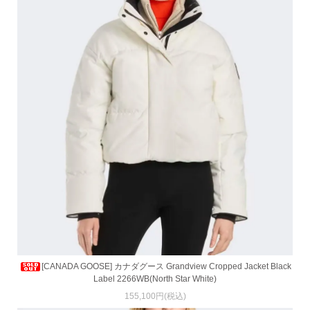
[CANADA GOOSE] カナダグース Grandview Cropped Jacket Black
Label 2266WB(North Star White)
155,100円(税込)