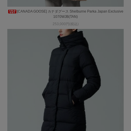
[CANADA GOOSE] カナダグース Shelburne Parka Japan Exclusive
1070WJB(TAN)
253,000円(税込)