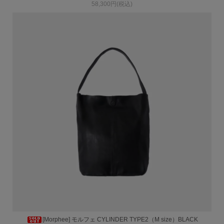
58,300円(税込)
[Morphee] モルフェ CYLINDER TYPE2（M size）BLACK