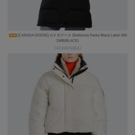
[CANADA GOOSE] カナダグース Shelburne Parka Black Label 380
2WB(BLACK)
242,000円(税込)