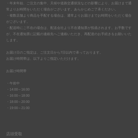
・年末年始、ご注文の集中、天候や道路交通状況などの影響により、お届けまで通
常よりお時間をいただく場合がございます。あらかじめご了承ください。
・複数店舗より商品を手配する場合は、通常よりお届けまでお時間をいただく場合
がございます。
・配送時にご不在の場合は、配送会社より不在通知票が投函されます。お手数です
が、不在通知票に記載の連絡先へご連絡いただき、再配達のお手続きをお願いいた
します。
お届け日のご指定は、ご注文日から7日以内で承っております。
お届け時間帯は、以下よりご指定いただけます。
お届け時間帯
・午前中
・14:00～16:00
・16:00～18:00
・18:00～20:00
・19:00～21:00
店頭受取