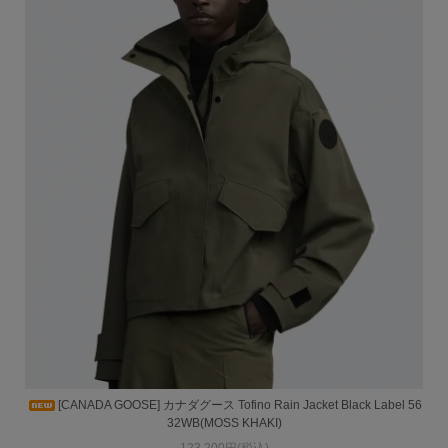
[CANADA GOOSE] カナダグース Tofino Rain Jacket Black Label 56
32WB(MOSS KHAKI)