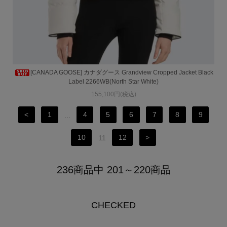
[CANADA GOOSE] カナダグース Grandview Cropped Jacket Black
Label 2266WB(North Star White)
155,100円(税込)
<
1
...
4
5
6
7
8
9
10
11
12
>
236商品中 201～220商品
CHECKED