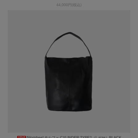
44,000円(税込)
[Morphee] モルフェ CYLINDER TYPE2（L size）BLACK