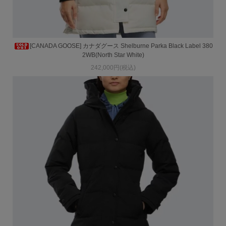
[CANADA GOOSE] カナダグース Shelburne Parka Black Label 380
2WB(North Star White)
242,000円(税込)