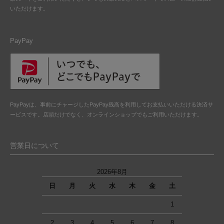
いただけます。
PayPay
PayPayは、事前にチャージしたPayPay残高を利用してお支払いいただける決済サ
ービスです。店頭だけでなく、オンラインショップでもご利用いただけます。
営業日について
2026年8月
日
月
火
水
木
金
土
1
2
3
4
5
6
7
8