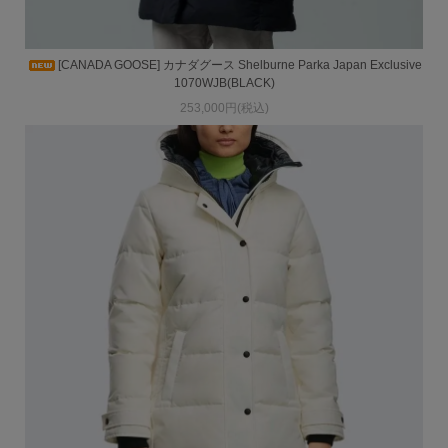
[CANADA GOOSE] カナダグース Shelburne Parka Japan Exclusive
1070WJB(BLACK)
253,000円(税込)