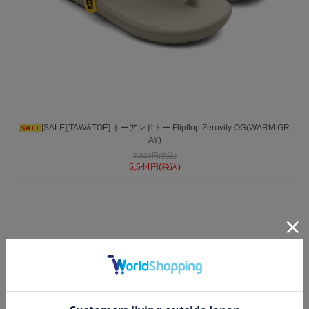
[SALE][TAW&TOE] トーアンドトー Flipflop Zerovity OG(WARM GR
AY)
7,920円(税込)
5,544円(税込)