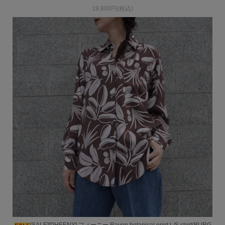
19,800円(税込)
[SALE][PHEENY] フィーニー Rayon botanical print L/S shirt(BURG