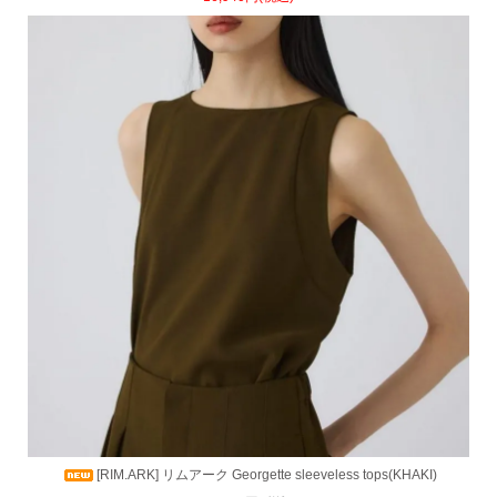
[RIM.ARK] リムアーク Georgette sleeveless tops(KHAKI)