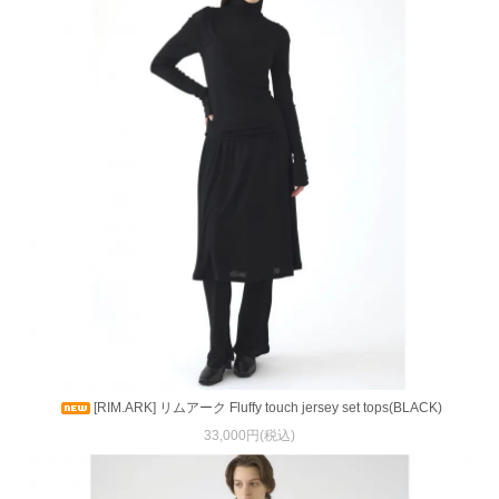
[RIM.ARK] リムアーク Fluffy touch jersey set tops(BLACK)
33,000円(税込)