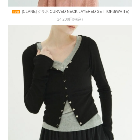
[CLANE] クラネ CURVED NECK LAYERED SET TOPS(WHITE)
24,200円(税込)