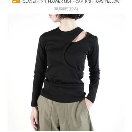
[CLANE] クラネ FLOWER MOTIF CAMI KNIT TOPS(YELLOW)
30,800円(税込)