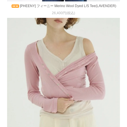
[PHEENY] フィーニー Merino Wool Dyed L/S Tee(LAVENDER)
26,400円(税込)