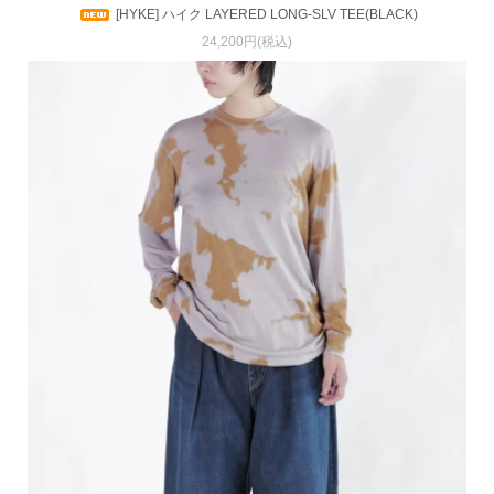
[HYKE] ハイク LAYERED LONG-SLV TEE(BLACK)
24,200円(税込)