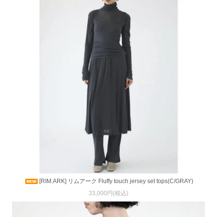
[RIM.ARK] リムアーク Fluffy touch jersey set tops(C/GRAY)
33,000円(税込)