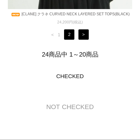
[CLANE] クラネ CURVED NECK LAYERED SET TOPS(BLACK)
24,200円(税込)
<
1
2
>
24商品中 1～20商品
CHECKED
NOT CHECKED