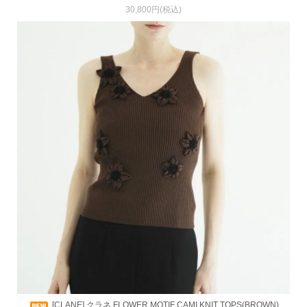
30,800円(税込)
[CLANE] クラネ FLOWER MOTIF CAMI KNIT TOPS(BROWN)