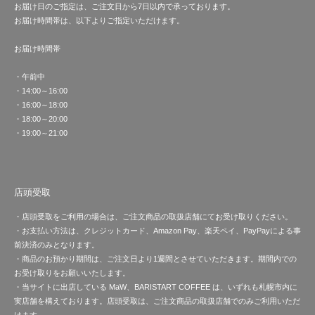
お届け日のご指定は、ご注文日から7日以内で承っております。
お届け時間帯は、以下よりご指定いただけます。
お届け時間帯
・午前中
・14:00～16:00
・16:00～18:00
・18:00～20:00
・19:00～21:00
店頭受取
・店頭受取をご利用の場合は、ご注文商品の取扱店舗にてお受け取りください。
・お支払い方法は、クレジットカード、Amazon Pay、楽天ペイ、PayPayによる事
前決済のみとなります。
・商品のお預かり期間は、ご注文日より1週間とさせていただきます。期間内での
お受け取りをお願いいたします。
・当サイトに出店している MaW、BARISTART COFFEE は、いずれも札幌市内に
実店舗を構えております。店頭受取は、ご注文商品の取扱店舗でのみご利用いただ