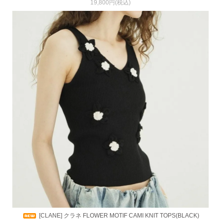
19,800円(税込)
[CLANE] クラネ FLOWER MOTIF CAMI KNIT TOPS(BLACK)