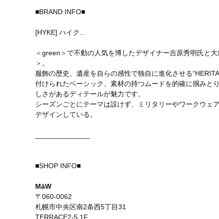
■BRAND INFO■
[HYKE] ハイク...
＜green＞で不動の人気を博したデザイナー吉原秀明氏と大
＞。
服飾の歴史、遺産を自らの感性で独自に進化させる“HERITAG
付けられたベーシック、素材の持つムードを的確に掴みと
しさがあるディテールが魅力です。
シーズンごとにテーマは設けず、ミリタリーやワークウェ
デザインしている。
______________
■SHOP INFO■
MāW
〒060-0062
札幌市中央区南2条西5丁目31
TERRACE2-5 1F