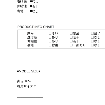
透け感 ■なし
伸縮性 ■若干
裏地 ■なし
______________
■MODEL SIZE■
身長 165cm
着用サイズ 2
______________