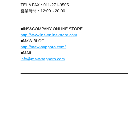
TEL＆FAX：011-271-0505
営業時間：12:00～20:00
■INS&COMPANY ONLINE STORE
http://www.ins-online-store.com
■MaW BLOG
http://maw-sapporo.com/
■MAIL
info@maw-sapporo.com