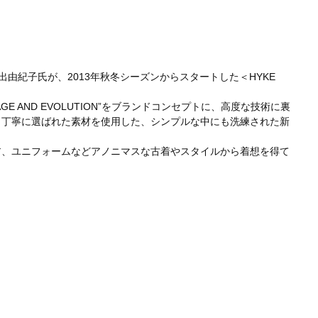
出由紀子氏が、2013年秋冬シーズンからスタートした＜HYKE
E AND EVOLUTION”をブランドコンセプトに、高度な技術に裏
り丁寧に選ばれた素材を使用した、シンプルな中にも洗練された新
ア、ユニフォームなどアノニマスな古着やスタイルから着想を得て