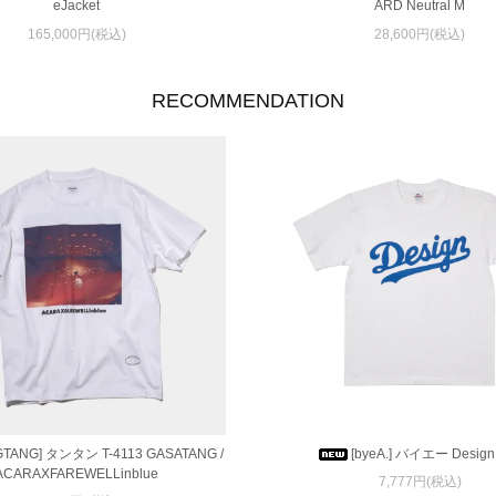
eJacket
ARD Neutral M
165,000円(税込)
28,600円(税込)
RECOMMENDATION
GTANG] タンタン T-4113 GASATANG /
[byeA.] バイエー Design
ACARAXFAREWELLinblue
7,777円(税込)