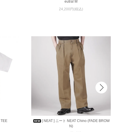
eutral M
24,200円(税込)
 TEE
[ NEAT ] ニート NEAT Chino (FADE BROW
N)