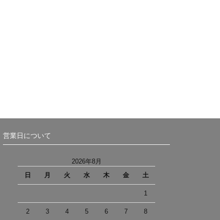
営業日について
2026年8月
日
月
火
水
木
金
土
1
2
3
4
5
6
7
8