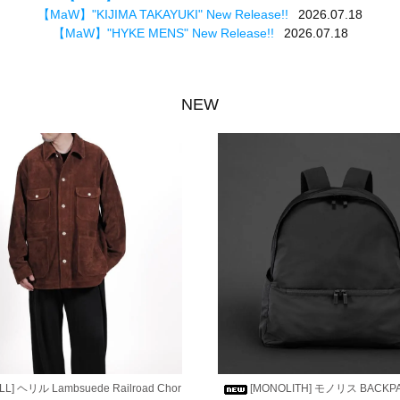
【MaW】"KIJIMA TAKAYUKI" New Release!!
2026.07.18
【MaW】"HYKE MENS" New Release!!
2026.07.18
NEW
LL] ヘリル Lambsuede Railroad Chor
[MONOLITH] モノリス BACKP