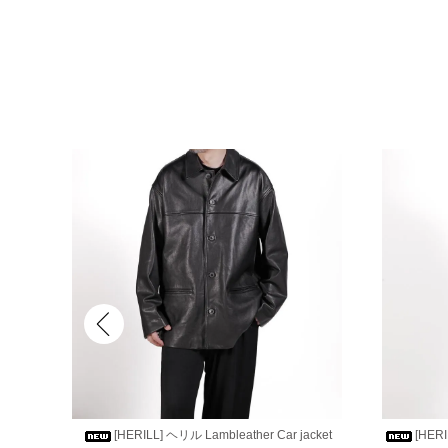
ESORT
[HERILL] ヘリル Lambleather Car jacket
[HERI