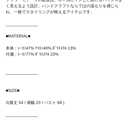
く見えるよう設計。ハンドクラフトならではの温もりを感じら
れ、一枚でスタイリングが映えるアイテムです。
______________
■MATERIAL■
本体：ﾚｰﾖﾝ47% ﾅｲﾛﾝ40% ﾎﾟﾘｴｽﾃﾙ 13%
付属：ﾚｰﾖﾝ77% ﾎﾟﾘｴｽﾃﾙ 23%
______________
■SIZE■
2(着丈 54 / 肩幅 23 / バスト 68 )
______________