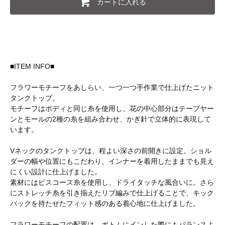
カートに入れる
■ITEM INFO■
フラワーモチーフをあしらい、一つ一つ手作業で仕上げたニット
タンクトップ。
モチーフはボディと同じ糸を使用し、花の中心部分はテープヤー
ンとモールの2種の糸を組み合わせ、かぎ針で立体的に表現して
います。
Vネックのタンクトップは、程よい深さの前開きに設定。ショル
ダーの幅や位置にもこだわり、インナーを着用したままでも見え
にくい設計に仕上げました。
素材にはビスコース糸を使用し、ドライタッチな風合いに。さら
にストレッチ糸を引き揃えたリブ編みで仕上げることで、キック
バックを持たせたフィット感のある着心地に仕上げました。
フラワーモチーフの配置は、ボトムにインした際にもバランスよ