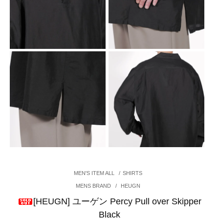
MEN'S ITEM ALL
/
SHIRTS
MENS BRAND
/
HEUGN
[HEUGN] ユーゲン Percy Pull over Skipper
Black