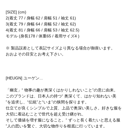
[SIZE] (cm)
2(着丈 77 / 身幅 62 / 肩幅 51 / 袖丈 61)
3(着丈 79 / 身幅 64 / 肩幅 52 / 袖丈 62)
4(着丈 81 / 身幅 66 / 肩幅 53 / 袖丈 62.5)
モデル (身長178 / 体重65 / 着用サイズ4 )
※ 製品誤差として表記サイズより異なる場合が御座います。
おおよその目安とお考え下さい。
[HEUGN] ユーゲン...
「幽玄」“ 物事の趣が奥深くはかりしれないこと”の意に由来。
このブランドは、日本人の持つ“ 奥深くて、はかり知れない美
”を追求し、“伝統”と“いま”の狭間を探ります。
仕立てが良くシンプルで上質、上品で奥深い美しさ。好きな服を
大切に着込むことで世代を超え受け継がれ、
そして価値を増す服になること。“ ずっと長く着たいと思える服
”人の思いを繋ぐ、大切な物作りを根底に行っています。