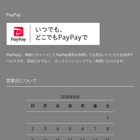
PayPay
PayPayは、事前にチャージしたPayPay残高を利用してお支払いいただける決済サ
ービスです。店頭だけでなく、オンラインショップでもご利用いただけます。
営業日について
2026年8月
日
月
火
水
木
金
土
1
2
3
4
5
6
7
8