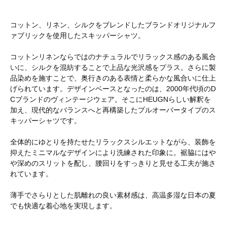
コットン、リネン、シルクをブレンドしたブランドオリジナルフ
ァブリックを使用したスキッパーシャツ。
コットンリネンならではのナチュラルでリラックス感のある風合
いに、シルクを混紡することで上品な光沢感をプラス。さらに製
品染めを施すことで、奥行きのある表情と柔らかな風合いに仕上
げられています。デザインベースとなったのは、2000年代頃のD
Cブランドのヴィンテージウェア。そこにHEUGNらしい解釈を
加え、現代的なバランスへと再構築したプルオーバータイプのス
キッパーシャツです。
全体的にゆとりを持たせたリラックスシルエットながら、装飾を
抑えたミニマルなデザインにより洗練された印象に。裾脇にはや
や深めのスリットを配し、腰回りをすっきりと見せる工夫が施さ
れています。
薄手でさらりとした肌離れの良い素材感は、高温多湿な日本の夏
でも快適な着心地を実現します。