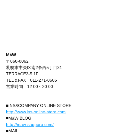
MāW
〒060-0062
札幌市中央区南2条西5丁目31
TERRACE2-5 1F
TEL＆FAX：011-271-0505
営業時間：12:00～20:00
■INS&COMPANY ONLINE STORE
http://www.ins-online-store.com
■MaW BLOG
http://maw-sapporo.com/
■MAIL