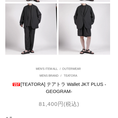
MEN'S ITEM ALL
/
OUTERWEAR
MENS BRAND
/
TEATORA
[TEATORA] テアトラ Wallet JKT PLUS -
GEOGRAM-
81,400円(税込)