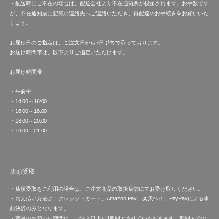
・配送時にご不在の場合は、配送会社より不在通知票が投函されます。お手数です
が、不在通知票に記載の連絡先へご連絡いただき、再配達のお手続きをお願いいた
します。
お届け日のご指定は、ご注文日から7日以内で承っております。
お届け時間帯は、以下よりご指定いただけます。
お届け時間帯
・午前中
・14:00～16:00
・16:00～18:00
・18:00～20:00
・19:00～21:00
店頭受取
・店頭受取をご利用の場合は、ご注文商品の取扱店舗にてお受け取りください。
・お支払い方法は、クレジットカード、Amazon Pay、楽天ペイ、PayPayによる事
前決済のみとなります。
・商品のお預かり期間は、ご注文日より1週間とさせていただきます。期間内での