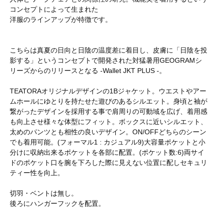
コンセプトによって生まれた
洋服のラインアップが特徴です。
こちらは真夏の日向と日陰の温度差に着目し、皮膚に「日陰を投
影する」というコンセプトで開発された対猛暑用GEOGRAMシ
リーズからのリリースとなる -Wallet JKT PLUS -。
TEATORAオリジナルデザインの1Bジャケット。ウエストやアー
ムホールにゆとりを持たせた遊びのあるシルエット。身頃と袖が
繋がったデザインを採用する事で肩周りの可動域を広げ、着用感
も向上させ様々な体型にフィット。ボックスに近いシルエット、
太めのパンツとも相性の良いデザイン。ON/OFFどちらのシーン
でも着用可能。(フォーマル1 : カジュアル9)大容量ポケットと小
分けに収納出来るポケットを各部に配置。(ポケット数:6)両サイ
ドのポケット口を腕を下ろした際に見えない位置に配しセキュリ
ティー性を向上。
切羽・ベントは無し。
後ろにハンガーフックを配置。