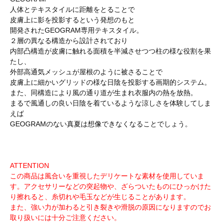
人体とテキスタイルに距離をとることで
皮膚上に影を投影するという発想のもと
開発されたGEOGRAM専用テキスタイル。
２層の異なる構造から設計されており
内部凸構造が皮膚に触れる面積を半減させつつ柱の様な役割を果
たし、
外部高通気メッシュが屋根のように被さることで
皮膚上に細かいグリッドの様な日陰を投影する画期的システム。
また、同構造により風の通り道が生まれ衣服内の熱を放熱。
まるで風通しの良い日陰を着ているような涼しさを体験してしま
えば
GEOGRAMのない真夏は想像できなくなることでしょう。
ATTENTION
この商品は風合いを重視したデリケートな素材を使用していま
す。アクセサリーなどの突起物や、ざらついたものにひっかけた
り擦れると、糸切れや毛玉などが生じることがあります。
また、強い力が加わると引き裂きや滑脱の原因になりますのでお
取り扱いには十分ご注意ください。