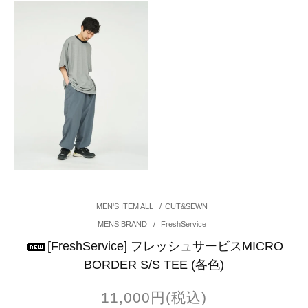
MEN'S ITEM ALL
/
CUT&SEWN
MENS BRAND
/
FreshService
[FreshService] フレッシュサービスMICRO
BORDER S/S TEE (各色)
11,000円(税込)