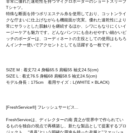
非常に優れた速乾性を持つマイクロボーダーのショートスリーブ
Tシャツ。
特殊な断面を持つポリエステル糸を使用しており、コットンライ
クな佇まいに仕上げながらも機能面が充実。優れた速乾性により
常にサラッとした肌触りを継続するほか、シワにもなりにくいイ
ージーケアも魅力です。どんなパンツにも合わせやすい細かいピ
ッチのボーダーは、コーディネートの主役としての使用はもちろ
んインナー使いでアクセントとしても活躍する一枚です。
SIZE M : 着丈72.4 身幅65.5 肩幅55 袖丈24.5(cm)
SIZE L : 着丈76.5 身幅68 肩幅58.5 袖丈24.5(cm)
モデル身長：175cm 着用サイズ：L(WHITE × BLACK)
[FreshService®] フレッシュサービス...
FreshServiceは、ディレクターの南 貴之が世界中で作られてい
るものを独自の視点で再構築し、新たな製品として提案するプロ
ジェクト。 “道具”という明確な用途を持った衣服と”ファッショ