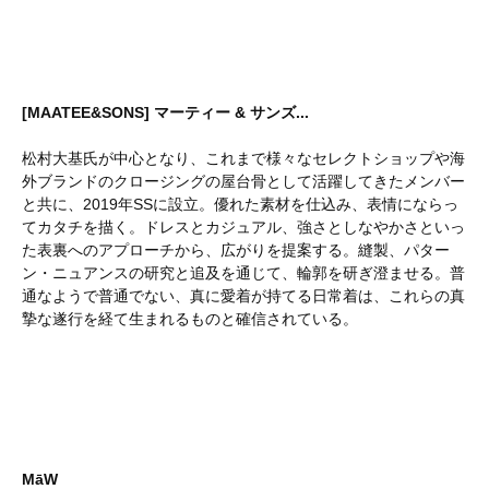
[MAATEE&SONS] マーティー & サンズ...
松村大基氏が中心となり、これまで様々なセレクトショップや海
外ブランドのクロージングの屋台骨として活躍してきたメンバー
と共に、2019年SSに設立。優れた素材を仕込み、表情にならっ
てカタチを描く。ドレスとカジュアル、強さとしなやかさといっ
た表裏へのアプローチから、広がりを提案する。縫製、パター
ン・ニュアンスの研究と追及を通じて、輪郭を研ぎ澄ませる。普
通なようで普通でない、真に愛着が持てる日常着は、これらの真
摯な遂行を経て生まれるものと確信されている。
MāW