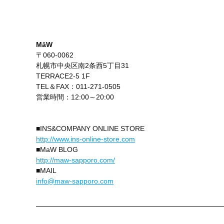
MāW
〒060-0062
札幌市中央区南2条西5丁目31
TERRACE2-5 1F
TEL＆FAX：011-271-0505
営業時間：12:00～20:00
■INS&COMPANY ONLINE STORE
http://www.ins-online-store.com
■MaW BLOG
http://maw-sapporo.com/
■MAIL
info@maw-sapporo.com