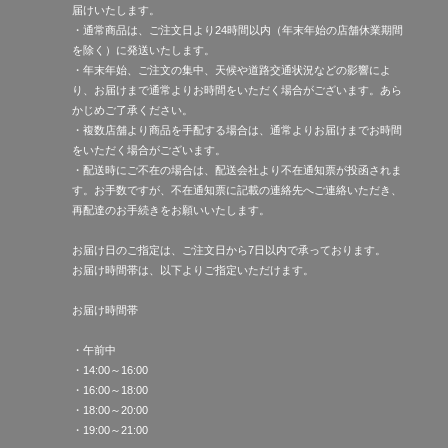
届けいたします。
・通常商品は、ご注文日より24時間以内（年末年始の店舗休業期間
を除く）に発送いたします。
・年末年始、ご注文の集中、天候や道路交通状況などの影響によ
り、お届けまで通常よりお時間をいただく場合がございます。あら
かじめご了承ください。
・複数店舗より商品を手配する場合は、通常よりお届けまでお時間
をいただく場合がございます。
・配送時にご不在の場合は、配送会社より不在通知票が投函されま
す。お手数ですが、不在通知票に記載の連絡先へご連絡いただき、
再配達のお手続きをお願いいたします。
お届け日のご指定は、ご注文日から7日以内で承っております。
お届け時間帯は、以下よりご指定いただけます。
お届け時間帯
・午前中
・14:00～16:00
・16:00～18:00
・18:00～20:00
・19:00～21:00