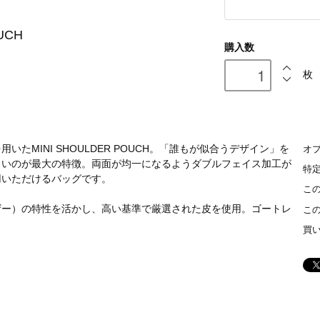
UCH
購入数
枚
MINI SHOULDER POUCH。「誰もが似合うデザイン」を
オ
くいのが最大の特徴。両面が均一になるようダブルフェイス加工が
特
用いただけるバッグです。
こ
ザー）の特性を活かし、高い基準で厳選された皮を使用。ゴートレ
こ
買