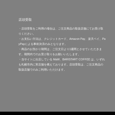
店頭受取
・店頭受取をご利用の場合は、ご注文商品の取扱店舗にてお受け取
りください。
・お支払い方法は、クレジットカード、Amazon Pay、楽天ペイ、Pa
yPayによる事前決済のみとなります。
・商品のお預かり期間は、ご注文日より1週間とさせていただきま
す。期間内でのお受け取りをお願いいたします。
・当サイトに出店している MaW、BARISTART COFFEE は、いずれ
も札幌市内に実店舗を構えております。店頭受取は、ご注文商品の
取扱店舗でのみご利用いただけます。