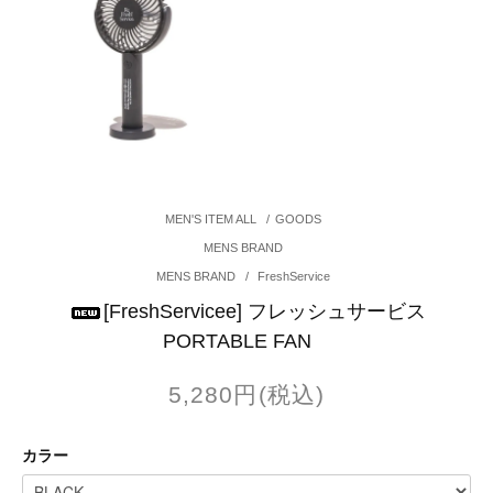
MEN'S ITEM ALL
/
GOODS
MENS BRAND
MENS BRAND
/
FreshService
[FreshServicee] フレッシュサービス
PORTABLE FAN
5,280円(税込)
カラー