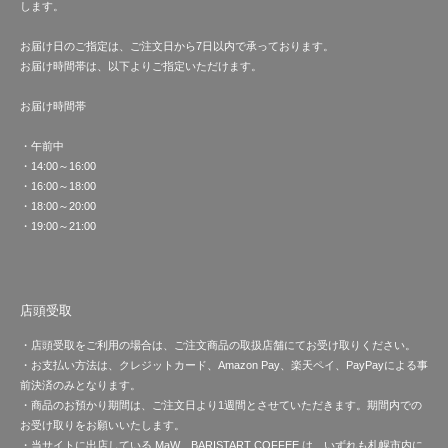
します。
お届け日のご指定は、ご注文日から7日以内で承っております。
お届け時間帯は、以下よりご指定いただけます。
お届け時間帯
・午前中
・14:00～16:00
・16:00～18:00
・18:00～20:00
・19:00～21:00
店頭受取
・店頭受取をご利用の場合は、ご注文商品の取扱店舗にてお受け取りください。
・お支払い方法は、クレジットカード、Amazon Pay、楽天ペイ、PayPayによる事
前決済のみとなります。
・商品のお預かり期間は、ご注文日より1週間とさせていただきます。期間内での
お受け取りをお願いいたします。
・当サイトに出店している MaW、BARISTART COFFEE は、いずれも札幌市内に