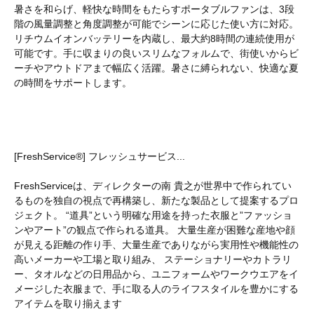
暑さを和らげ、軽快な時間をもたらすポータブルファンは、3段
階の風量調整と角度調整が可能でシーンに応じた使い方に対応。
リチウムイオンバッテリーを内蔵し、最大約8時間の連続使用が
可能です。手に収まりの良いスリムなフォルムで、街使いからビ
ーチやアウトドアまで幅広く活躍。暑さに縛られない、快適な夏
の時間をサポートします。
[FreshService®] フレッシュサービス...
FreshServiceは、ディレクターの南 貴之が世界中で作られてい
るものを独自の視点で再構築し、新たな製品として提案するプロ
ジェクト。 “道具”という明確な用途を持った衣服と”ファッショ
ンやアート”の観点で作られる道具。 大量生産が困難な産地や顔
が見える距離の作り手、大量生産でありながら実用性や機能性の
高いメーカーや工場と取り組み、 ステーショナリーやカトラリ
ー、タオルなどの日用品から、ユニフォームやワークウエアをイ
メージした衣服まで、手に取る人のライフスタイルを豊かにする
アイテムを取り揃えます