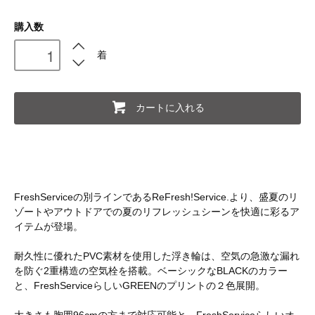
購入数
着
カートに入れる
FreshServiceの別ラインであるReFresh!Service.より、盛夏のリ
ゾートやアウトドアでの夏のリフレッシュシーンを快適に彩るア
イテムが登場。
耐久性に優れたPVC素材を使用した浮き輪は、空気の急激な漏れ
を防ぐ2重構造の空気栓を搭載。ベーシックなBLACKのカラー
と、FreshServiceらしいGREENのプリントの２色展開。
大きさも胸囲96cmの方まで対応可能と、FreshServiceらしいオ