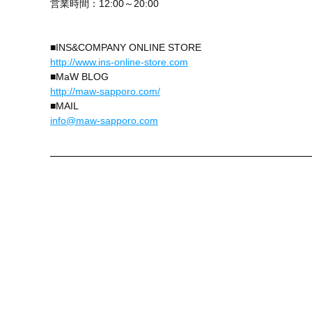
営業時間：12:00～20:00
■INS&COMPANY ONLINE STORE
http://www.ins-online-store.com
■MaW BLOG
http://maw-sapporo.com/
■MAIL
info@maw-sapporo.com