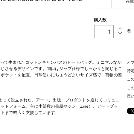
在庫
購入数
着
ボレーションによって生まれたコットンキャンバスのトートバッグ。ミニマルなが
オ
感じさせるデザインです。間口はジップ仕様でしっかりと閉じるこ
特
きポケットを配置。日常使いにちょうどよいサイズ感で、荷物の整
こ
こ
買
ョウ)によって設立された、アート、出版、プロダクトを通じてコミュニ
ットフォーム。主に小部数の書籍やジン（Zine）、アートブッ
ストまで幅広く支援しています。