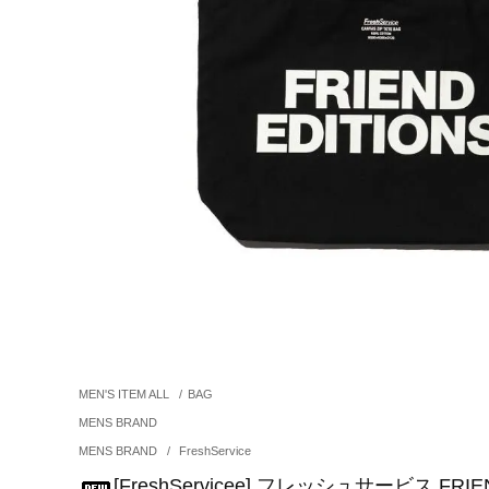
MEN'S ITEM ALL
/
BAG
MENS BRAND
MENS BRAND
/
FreshService
[FreshServicee] フレッシュサービス FRIEN