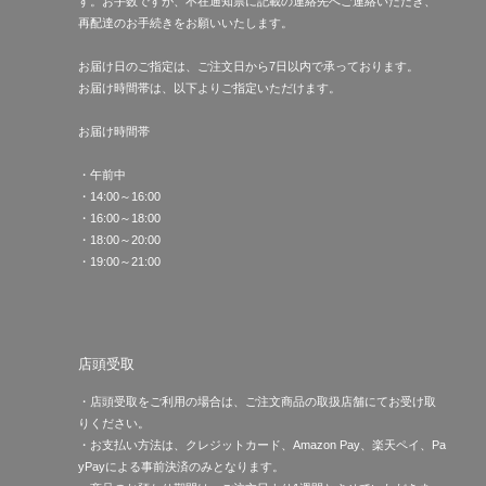
す。お手数ですが、不在通知票に記載の連絡先へご連絡いただき、
再配達のお手続きをお願いいたします。
お届け日のご指定は、ご注文日から7日以内で承っております。
お届け時間帯は、以下よりご指定いただけます。
お届け時間帯
・午前中
・14:00～16:00
・16:00～18:00
・18:00～20:00
・19:00～21:00
店頭受取
・店頭受取をご利用の場合は、ご注文商品の取扱店舗にてお受け取
りください。
・お支払い方法は、クレジットカード、Amazon Pay、楽天ペイ、Pa
yPayによる事前決済のみとなります。