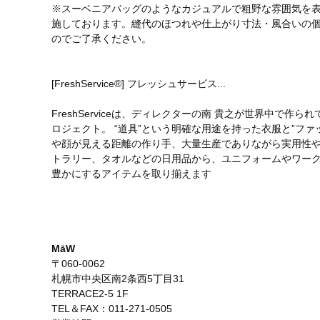
※スーベニアバッグのようなカジュアルで粗野な雰囲気を
施しております。縫代のほつれや仕上がり寸法・風合いの
のでご了承ください。
[FreshService®] フレッシュサービス...
FreshServiceは、ディレクターの南 貴之が世界中で
ロジェクト。 “道具”という明確な用途を持った衣服と”フ
や顔が見える距離の作り手、大量生産でありながら実用性や
トラリー、タオルなどの日用品から、ユニフォームやワー
豊かにするアイテムを取り揃えます
MāW
〒060-0062
札幌市中央区南2条西5丁目31
TERRACE2-5 1F
TEL＆FAX：011-271-0505