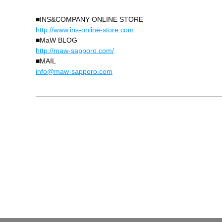
■INS&COMPANY ONLINE STORE
http://www.ins-online-store.com
■MaW BLOG
http://maw-sapporo.com/
■MAIL
info@maw-sapporo.com