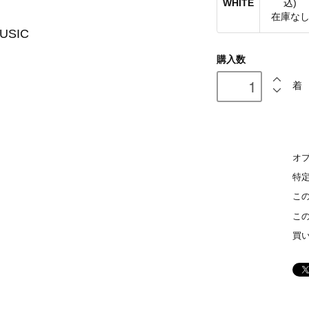
WHITE
込)
在庫な
USIC
購入数
着
オ
特
こ
こ
買