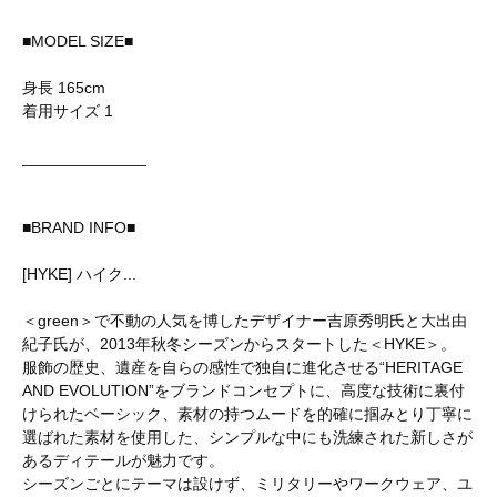
■MODEL SIZE■
身長 165cm
着用サイズ 1
______________
■BRAND INFO■
[HYKE] ハイク...
＜green＞で不動の人気を博したデザイナー吉原秀明氏と大出由
紀子氏が、2013年秋冬シーズンからスタートした＜HYKE＞。
服飾の歴史、遺産を自らの感性で独自に進化させる“HERITAGE
AND EVOLUTION”をブランドコンセプトに、高度な技術に裏付
けられたベーシック、素材の持つムードを的確に掴みとり丁寧に
選ばれた素材を使用した、シンプルな中にも洗練された新しさが
あるディテールが魅力です。
シーズンごとにテーマは設けず、ミリタリーやワークウェア、ユ