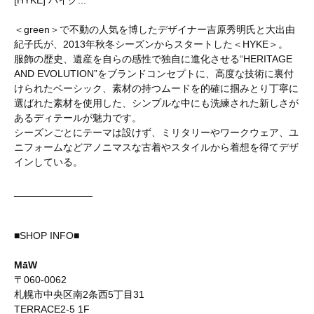
＜green＞で不動の人気を博したデザイナー吉原秀明氏と大出由
紀子氏が、2013年秋冬シーズンからスタートした＜HYKE＞。
服飾の歴史、遺産を自らの感性で独自に進化させる“HERITAGE
AND EVOLUTION”をブランドコンセプトに、高度な技術に裏付
けられたベーシック、素材の持つムードを的確に掴みとり丁寧に
選ばれた素材を使用した、シンプルな中にも洗練された新しさが
あるディテールが魅力です。
シーズンごとにテーマは設けず、ミリタリーやワークウェア、ユ
ニフォームなどアノニマスな古着やスタイルから着想を得てデザ
インしている。
______________
■SHOP INFO■
MāW
〒060-0062
札幌市中央区南2条西5丁目31
TERRACE2-5 1F