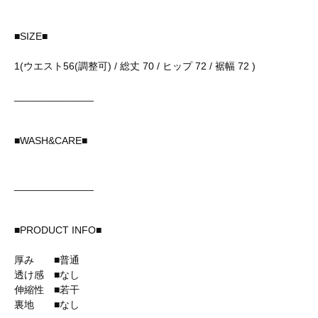
■SIZE■
1(ウエスト56(調整可) / 総丈 70 / ヒップ 72 / 裾幅 72 )
______________
■WASH&CARE■
______________
■PRODUCT INFO■
厚み ■普通
透け感 ■なし
伸縮性 ■若干
裏地 ■なし