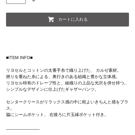
カートに入れる
■ITEM INFO■
リヨセルとコットンの太番手糸で織り上げた、 カルゼ素材。
撚りを重ねた糸による、奥行きのある組織と豊かな立体感。
リヨセル特有のドレープ性と、綾織りの上品な光沢を併せ持つ。
シンプルなデザインに仕上げたギャザーパンツ。
センタークリースがリラックス感の中に程よいきちんと感をプラ
ス。
脇にシームポケット、 右後ろに片玉縁ポケット付き。
______________