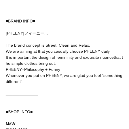
______________
■BRAND INFO■
[PHEENY]フィーニー...
The brand concept is Street, Clean,and Relax.
We are aiming at that you casually choose PHEENY daily.
It is important the design of femininity and exquisite nuancethat t
he simple clothes bring out.
PHEENY=Philosophy + Funny
Whenever you put on PHEENY, we are glad you feel "something
different".
______________
■SHOP INFO■
MāW