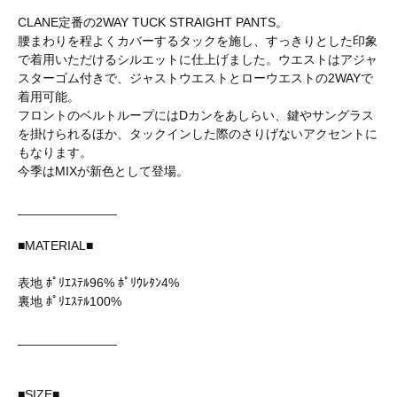
CLANE定番の2WAY TUCK STRAIGHT PANTS。
腰まわりを程よくカバーするタックを施し、すっきりとした印象
で着用いただけるシルエットに仕上げました。ウエストはアジャ
スターゴム付きで、ジャストウエストとローウエストの2WAYで
着用可能。
フロントのベルトループにはDカンをあしらい、鍵やサングラス
を掛けられるほか、タックインした際のさりげないアクセントに
もなります。
今季はMIXが新色として登場。
______________
■MATERIAL■
表地 ﾎﾟﾘｴｽﾃﾙ96% ﾎﾟﾘｳﾚﾀﾝ4%
裏地 ﾎﾟﾘｴｽﾃﾙ100%
______________
■SIZE■