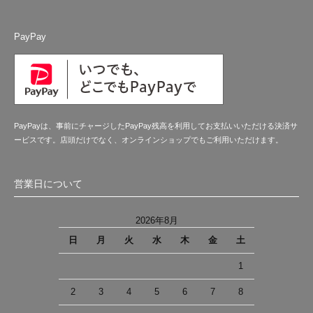
PayPay
PayPayは、事前にチャージしたPayPay残高を利用してお支払いいただける決済サ
ービスです。店頭だけでなく、オンラインショップでもご利用いただけます。
営業日について
2026年8月
日
月
火
水
木
金
土
1
2
3
4
5
6
7
8