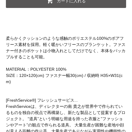
カートに入れる
柔らかくクッションのような感触のポリエステル100%のボアフ
リース素材を採用。軽く暖かいフリースのブランケット。ファス
ナー付きのポケットは小物入れとしてだけでなく、本体をパッカ
ブルすることも可能。
MATERIAL：POLYESTER 100%
SIZE：120×120(cm) ファスナー幅30(cm) / 収納時 H35×W31(c
m)
[FreshService®] フレッシュサービス...
FreshServiceは、ディレクターの南 貴之が世界中で作られてい
るものを独自の視点で再構築し、新たな製品として提案するプロ
ジェクト。 “道具”という明確な用途を持った衣服と”ファッショ
ンやアート”の観点で作られる道具。 大量生産が困難な産地や顔
が見える距離の作り手、大量生産でありながら実用性や機能性の