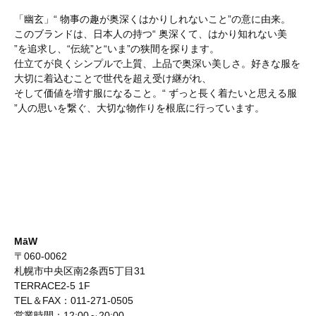
「幽玄」“ 物事の趣が奥深くはかりしれないこと”の意に由来。
このブランドは、日本人の持つ“ 奥深くて、はかり知れない美
”を追求し、“伝統”と“いま”の狭間を探ります。
仕立てが良くシンプルで上質、上品で奥深い美しさ。好きな服を
大切に着込むことで世代を超え受け継がれ、
そして価値を増す服になること。“ ずっと長く着たいと思える服
”人の思いを繋ぐ、大切な物作りを根底に行っています。
MāW
〒060-0062
札幌市中央区南2条西5丁目31
TERRACE2-5 1F
TEL＆FAX：011-271-0505
営業時間：12:00～20:00