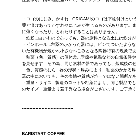
・ロゴのにじみ、かすれ...ORIGAMIのロゴは下絵付け
薬と溶けあってかすれやにじみが生じるものがあります。
に薄くなったり、とれたりすることはありません。
・鉄粉...白いものであっても、器の原料となる土には鉄
・ピンホール...釉薬のかかった器には、ピンでついたよ
いた有機物が焼かれ小さなへこみとなる陶器特有の現象で
・釉薬（色、質感）の個体差...季節や気温などの自然条
を見せます。その為、同じ素材の器であっても、焼成後の
・色、質感のむら...器の形状・厚みにより、釉薬のかかる
器の中においても、色の表情や質感が均一ではない箇所が
・重量・サイズ...製造のロットや釉薬により、同じ製品
のサイズ・重量より若干異なる場合がございます。ご了承
----------------------------------
BARISTART COFFEE