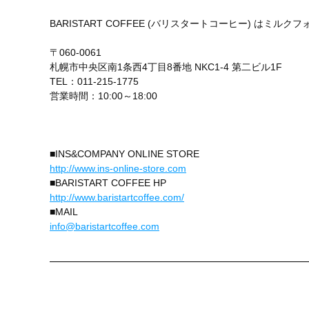
BARISTART COFFEE (バリスタートコーヒー) はミ
〒060-0061
札幌市中央区南1条西4丁目8番地 NKC1-4 第二ビル1F
TEL：011-215-1775
営業時間：10:00～18:00
■INS&COMPANY ONLINE STORE
http://www.ins-online-store.com
■BARISTART COFFEE HP
http://www.baristartcoffee.com/
■MAIL
info@baristartcoffee.com