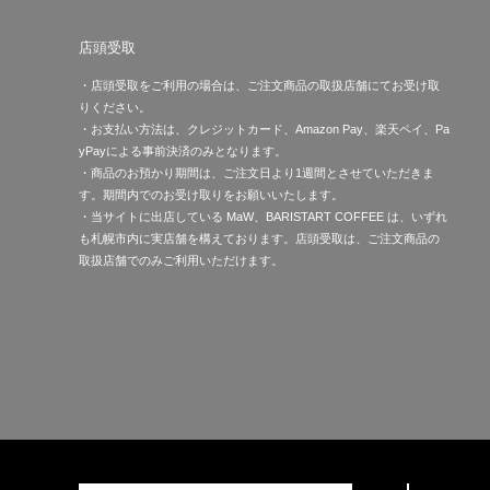
店頭受取
・店頭受取をご利用の場合は、ご注文商品の取扱店舗にてお受け取
りください。
・お支払い方法は、クレジットカード、Amazon Pay、楽天ペイ、Pa
yPayによる事前決済のみとなります。
・商品のお預かり期間は、ご注文日より1週間とさせていただきま
す。期間内でのお受け取りをお願いいたします。
・当サイトに出店している MaW、BARISTART COFFEE は、いずれ
も札幌市内に実店舗を構えております。店頭受取は、ご注文商品の
取扱店舗でのみご利用いただけます。