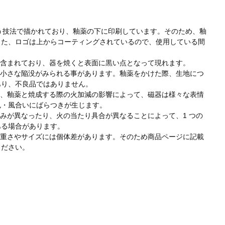
という技法で描かれており、釉薬の下に印刷しています。そのため、釉
また、ロゴは上からコーティングされているので、使用している間
分が含まれており、器を焼くと表面に黒い点となって現れます。
うな小さな陥没がみられる事があります。釉薬をかけた際、生地につ
あり、不良品ではありません。
件や、釉薬と焼成する際の火加減の影響によって、磁器は様々な表情
色・風合いにばらつきが生じます。
厚みが異なったり、火の当たり具合が異なることによって、1 つの
ある場合があります。
でも重さやサイズには個体差があります。そのため商品ページに記載
ください。