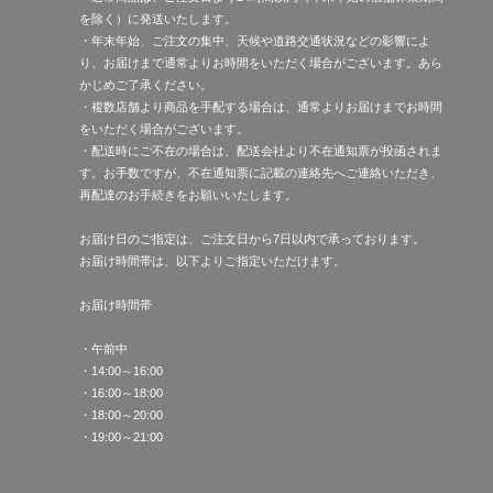
を除く）に発送いたします。
・年末年始、ご注文の集中、天候や道路交通状況などの影響によ
り、お届けまで通常よりお時間をいただく場合がございます。あら
かじめご了承ください。
・複数店舗より商品を手配する場合は、通常よりお届けまでお時間
をいただく場合がございます。
・配送時にご不在の場合は、配送会社より不在通知票が投函されま
す。お手数ですが、不在通知票に記載の連絡先へご連絡いただき、
再配達のお手続きをお願いいたします。
お届け日のご指定は、ご注文日から7日以内で承っております。
お届け時間帯は、以下よりご指定いただけます。
お届け時間帯
・午前中
・14:00～16:00
・16:00～18:00
・18:00～20:00
・19:00～21:00