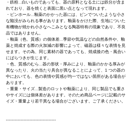
・鉄粉...白いものであっても、器の原料となる土には鉄分が含ま
れており、器を焼くと表面に黒い点となって現れます。
・ピンホール...釉薬のかかった器には、ピンでついたような小さ
な陥没がみられる事があります。釉薬をかけた際、生地についた
有機物が焼かれ小さなへこみとなる陶器特有の現象であり、不良
品ではありません。
・釉薬（色、質感）の個体差...季節や気温などの自然条件や、釉
薬と焼成する際の火加減の影響によって、磁器は様々な表情を見
せます。その為、同じ素材の器であっても、焼成後の色・風合い
にばらつきが生じます。
・色、質感のむら...器の形状・厚みにより、釉薬のかかる厚みが
異なったり、火の当たり具合が異なることによって、1 つの器の
中においても、色の表情や質感が均一ではない箇所がある場合が
あります。
・重量・サイズ...製造のロットや釉薬により、同じ製品でも重さ
やサイズには個体差があります。そのため商品ページに記載のサ
イズ・重量より若干異なる場合がございます。ご了承ください。
----------------------------------