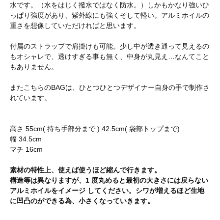
水です。（水をはじく撥水ではなく防水。）しかもかなり強いひ
っぱり強度があり、紫外線にも強くそして軽い。アルミホイルの
重さを想像していただければと思います。
付属のストラップで肩掛けも可能。少し中が透き通って見えるの
もオシャレで、透けすぎる事も無く、中身が丸見え…なんてこと
もありません。
またこちらのBAGは、ひとつひとつデザイナー自身の手で制作さ
れています。
高さ 55cm( 持ち手部分まで ) 42.5cm( 袋部トップまで)
幅 34.5cm
マチ 16cm
素材の特性上、使えば使うほど縮んで行きます。
構造等は異なりますが、1 度丸めると最初の大きさには戻らない
アルミホイルをイメージ してください。シワが増えるほど生地
に凹凸のができる為、小さくなっていきます。