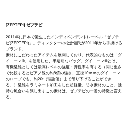
[ZEPTEPI] ゼプテピ...
2011年に日本で誕生したインディペンデントレーベル「ゼプテ
ピ(ZEPTEPI)」。ディレクターの松倉領氏が2011年から手掛ける
ブランド。
素材にこだわったアイテムを展開しており、代表的なものは「ダ
イニーマ®」を使用した、半透明なバッグ。ダイニーマ®とは、
有機繊維としては最高レベルの強度・弾性率を有する（同じ重さ
で比較するとピアノ線の約8倍の強さ、直径10ｍｍのダイニーマ
のロープでも、約20t（理論値）まで吊り下げることができ
る。）繊維をラミネート加工をした超軽量、防水素材のこと。独
特な風合いを醸し出すこの素材は、ゼプテピの一番の特徴と言え
る。