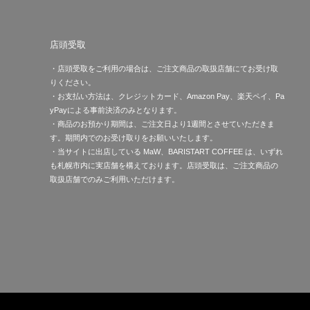
店頭受取
・店頭受取をご利用の場合は、ご注文商品の取扱店舗にてお受け取
りください。
・お支払い方法は、クレジットカード、Amazon Pay、楽天ペイ、Pa
yPayによる事前決済のみとなります。
・商品のお預かり期間は、ご注文日より1週間とさせていただきま
す。期間内でのお受け取りをお願いいたします。
・当サイトに出店している MaW、BARISTART COFFEE は、いずれ
も札幌市内に実店舗を構えております。店頭受取は、ご注文商品の
取扱店舗でのみご利用いただけます。