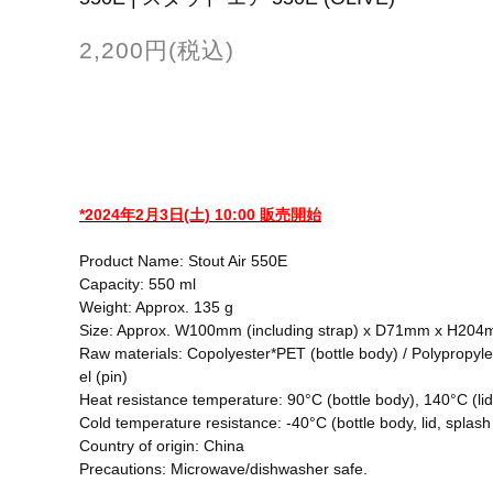
2,200円(税込)
*2024年2月3日(土) 10:00 販売開始
Product Name: Stout Air 550E
Capacity: 550 ml
Weight: Approx. 135 g
Size: Approx. W100mm (including strap) x D71mm x H204
Raw materials: Copolyester*PET (bottle body) / Polypropylene 
el (pin)
Heat resistance temperature: 90°C (bottle body), 140°C (lid
Cold temperature resistance: -40°C (bottle body, lid, splas
Country of origin: China
Precautions: Microwave/dishwasher safe.