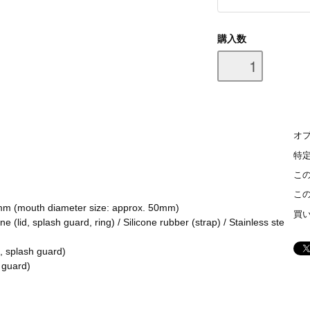
購入数
オ
特
こ
こ
mm (mouth diameter size: approx. 50mm)
買
(lid, splash guard, ring) / Silicone rubber (strap) / Stainless ste
, splash guard)
h guard)