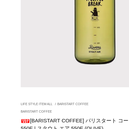
LIFE STYLE ITEM ALL
/
BARISTART COFFEE
BARISTART COFFEE
[BARISTART COFFEE] バリスタート コーヒ
550E | スタウト エア 550E (OLIVE)