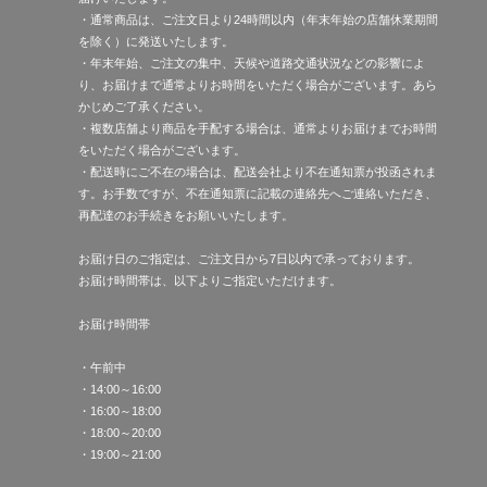
・通常商品は、ご注文日より24時間以内（年末年始の店舗休業期間
を除く）に発送いたします。
・年末年始、ご注文の集中、天候や道路交通状況などの影響によ
り、お届けまで通常よりお時間をいただく場合がございます。あら
かじめご了承ください。
・複数店舗より商品を手配する場合は、通常よりお届けまでお時間
をいただく場合がございます。
・配送時にご不在の場合は、配送会社より不在通知票が投函されま
す。お手数ですが、不在通知票に記載の連絡先へご連絡いただき、
再配達のお手続きをお願いいたします。
お届け日のご指定は、ご注文日から7日以内で承っております。
お届け時間帯は、以下よりご指定いただけます。
お届け時間帯
・午前中
・14:00～16:00
・16:00～18:00
・18:00～20:00
・19:00～21:00