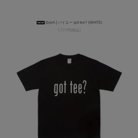
[byeA.] バイエー got tee? (WHITE)
7,777円(税込)