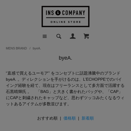
MENS BRAND
/
byeA.
byeA.
“直感で買えるユーモア” をコンセプトに話題沸騰中のブランド
byeA. 。ディレクションを手がけるのは、L’ECHOPPEでのバイ
イング経験を経て、現在はフリーランスとして多方面で活躍する
石黒晴輝氏 。 「BAG」と大きく書かれたバッグや、「CAP」
にCAPと刺繍されたキャップなど、思わずツッコみたくなるウィ
ットあるアイテムが多数並びます。
おすすめ順 |
価格順
|
新着順