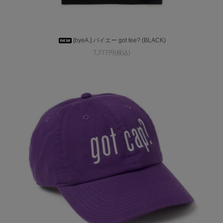
[byeA.] バイエー got tee? (BLACK)
7,777円(税込)