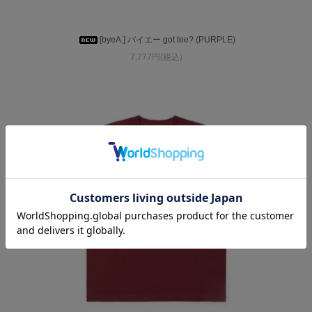
[byeA.] バイエー got tee? (PURPLE)
7,777円(税込)