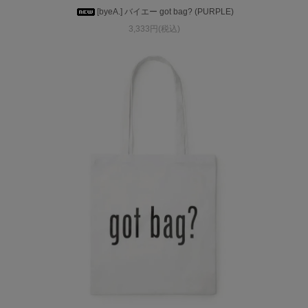
[byeA.] バイエー got bag? (PURPLE)
3,333円(税込)