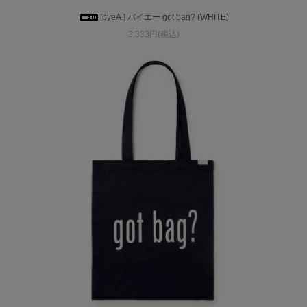
[byeA.] バイエー got bag? (WHITE)
3,333円(税込)