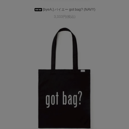
[byeA.] バイエー got bag? (NAVY)
3,333円(税込)