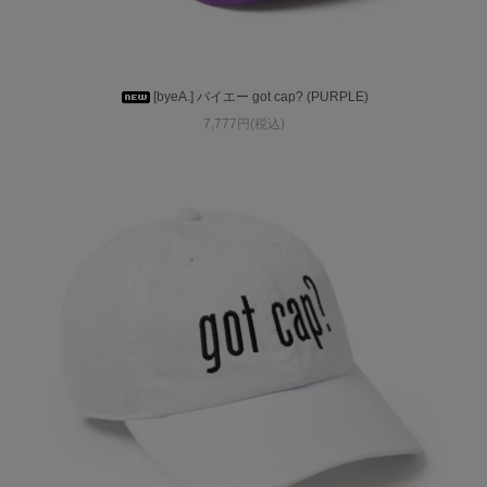
[byeA.] バイエー got cap? (PURPLE)
7,777円(税込)