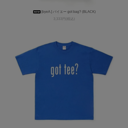
[byeA.] バイエー got bag? (BLACK)
3,333円(税込)