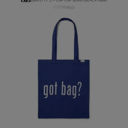
[byeA.] バイエー CAP CAP JEANS (BLACK Fade)
7,777円(税込)