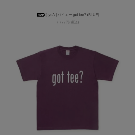
[byeA.] バイエー got tee? (BLUE)
7,777円(税込)