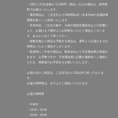
・1回のご注文金額が 11,000円（税込）以上の場合は、送料無
料でお届けいたします。
・通常商品は、ご注文日より24時間以内（年末年始の店舗休業
期間を除く）に発送いたします。
・年末年始、ご注文の集中、天候や道路交通状況などの影響に
より、お届けまで通常よりお時間をいただく場合がございま
す。あらかじめご了承ください。
・複数店舗より商品を手配する場合は、通常よりお届けまでお
時間をいただく場合がございます。
・配送時にご不在の場合は、配送会社より不在通知票が投函さ
れます。お手数ですが、不在通知票に記載の連絡先へご連絡い
ただき、再配達のお手続きをお願いいたします。
お届け日のご指定は、ご注文日から7日以内で承っておりま
す。
お届け時間帯は、以下よりご指定いただけます。
お届け時間帯
・午前中
・14:00～16:00
・16:00～18:00