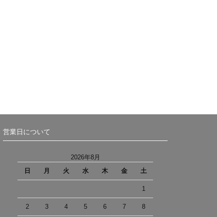
営業日について
2026年8月
日
月
火
水
木
金
土
1
2
3
4
5
6
7
8