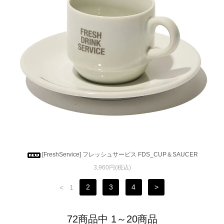
[FreshService] フレッシュサービス FDS_CUP＆SAUCER
3,960円(税込)
<
1
2
3
4
>
72商品中 1～20商品