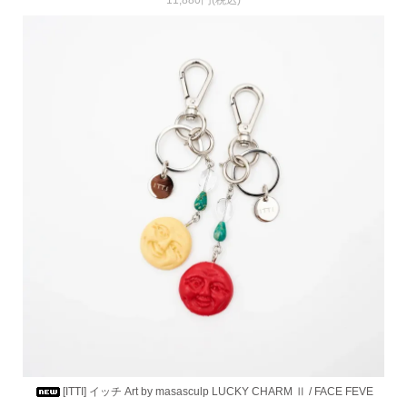
11,880円(税込)
[ITTI] イッチ Art by masasculp LUCKY CHARM Ⅱ / FACE FEVE