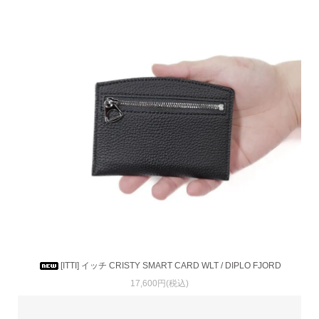
[ITTI] イッチ CRISTY SMART CARD WLT / DIPLO FJORD
17,600円(税込)