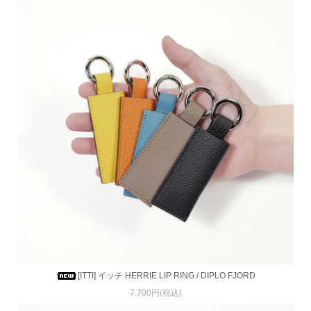
[ITTI] イッチ HERRIE LIP RING / DIPLO FJORD
7,700円(税込)