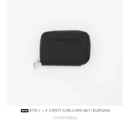
[ITTI] イッチ CRISTY COIN CARD WLT / KUROZAN
23,100円(税込)