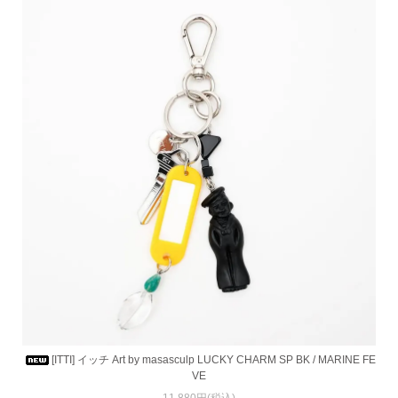
[ITTI] イッチ Art by masasculp LUCKY CHARM SP BK / MARINE FE
VE