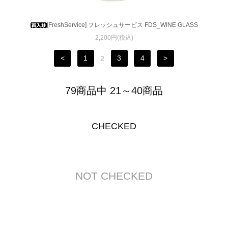
[FreshService] フレッシュサービス FDS_WINE GLASS
2,200円(税込)
<
1
2
3
4
>
79商品中 21～40商品
CHECKED
NOT CHECKED