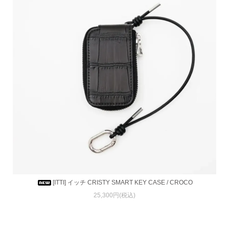
[ITTI] イッチ CRISTY SMART KEY CASE / CROCO
25,300円(税込)