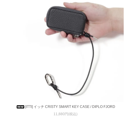
[ITTI] イッチ CRISTY SMART KEY CASE / DIPLO FJORD
11,880円(税込)